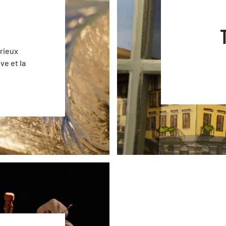
érieux
ve et la